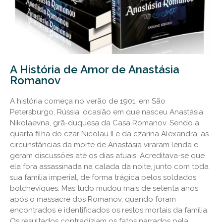
A História de Amor de Anastásia
Romanov
A história começa no verão de 1901, em São
Petersburgo, Rússia, ocasião em que nasceu Anastásia
Nikolaevna, grã-duquesa da Casa Romanov. Sendo a
quarta filha do czar Nicolau II e da czarina Alexandra, as
circunstâncias da morte de Anastásia viraram lenda e
geram discussões até os dias atuais. Acreditava-se que
ela fora assassinada na calada da noite, junto com toda
sua família imperial, de forma trágica pelos soldados
bolcheviques. Mas tudo mudou mais de setenta anos
após o massacre dos Romanov, quando foram
encontrados e identificados os restos mortais da família.
Os resultados contradiziam os fatos narrados pela